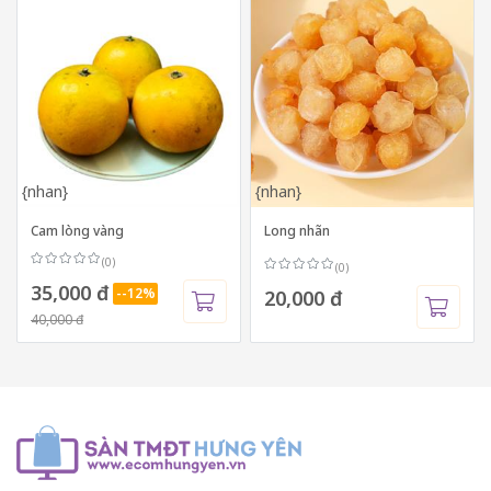
{nhan}
{nhan}
Cam lòng vàng
Long nhãn
(0)
(0)
35,000 đ
--12%
20,000 đ
40,000 đ