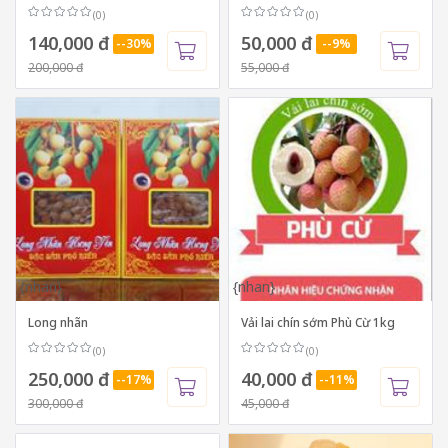
(0)
(0)
140,000 đ
50,000 đ
--30%
--9%
200,000 đ
55,000 đ
{nhan}
{nhan}
Long nhãn
Vải lai chín sớm Phù Cừ 1kg
(0)
(0)
250,000 đ
40,000 đ
--17%
--11%
300,000 đ
45,000 đ