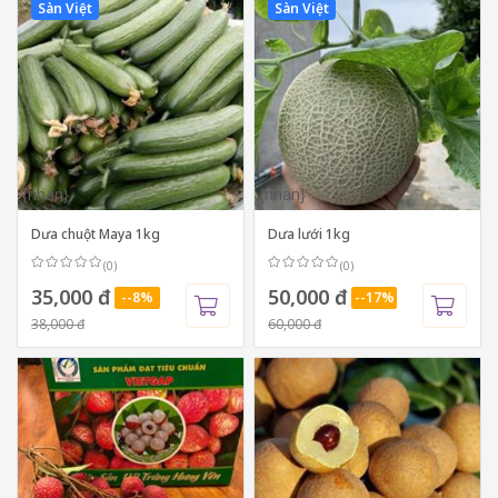
Sàn Việt
Sàn Việt
{nhan}
{nhan}
Dưa chuột Maya 1kg
Dưa lưới 1kg
(0)
(0)
35,000 đ
50,000 đ
--8%
--17%
38,000 đ
60,000 đ