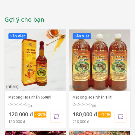
Gợi ý cho bạn
Sàn Việt
Sàn Việt
{nhan}
{nhan}
Mật ong Hoa nhãn 650ml
Mật ong Hoa Nhãn 1 lít
(0)
(0)
120,000 đ
180,000 đ
--20%
--14%
150,000 đ
210,000 đ