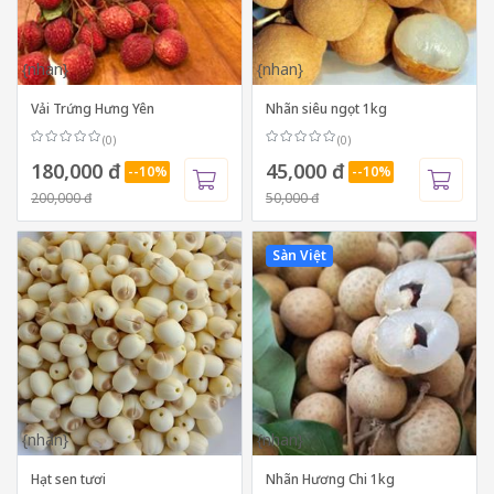
{nhan}
{nhan}
Vải Trứng Hưng Yên
Nhãn siêu ngọt 1kg
(0)
(0)
180,000 đ
45,000 đ
--10%
--10%
200,000 đ
50,000 đ
Sàn Việt
{nhan}
{nhan}
Hạt sen tươi
Nhãn Hương Chi 1kg