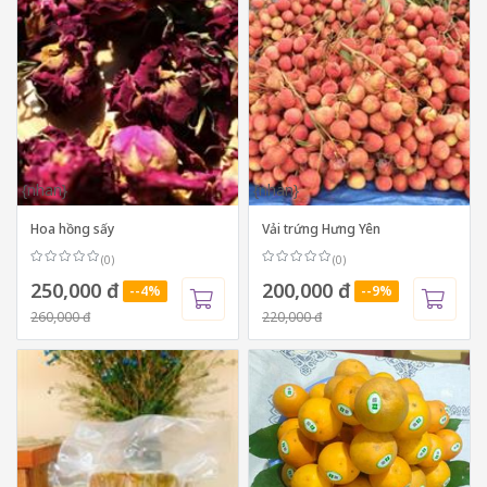
{nhan}
{nhan}
Hoa hồng sấy
Vải trứng Hưng Yên
(0)
(0)
250,000 đ
200,000 đ
--4%
--9%
260,000 đ
220,000 đ