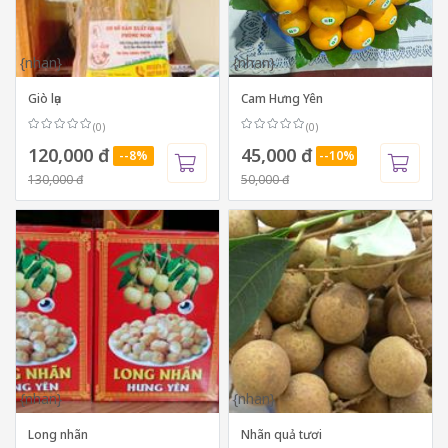
{nhan}
{nhan}
Giò lụa
Cam Hưng Yên
(0)
(0)
120,000 đ
45,000 đ
--8%
--10%
130,000 đ
50,000 đ
{nhan}
{nhan}
Long nhãn
Nhãn quả tươi